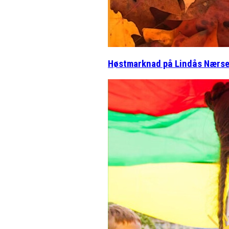
Høstmarknad på Lindås Nærse